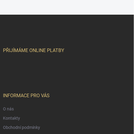
Z
á
p
a
t
í
PŘIJÍMÁME ONLINE PLATBY
INFORMACE PRO VÁS
O nás
Kontakty
Obchodní podmínky