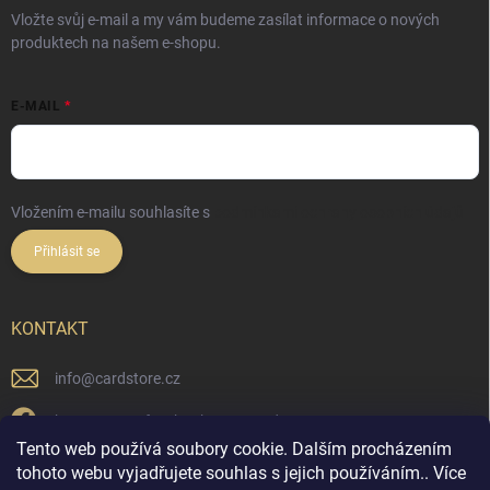
Vložte svůj e-mail a my vám budeme zasílat informace o nových
produktech na našem e-shopu.
E-MAIL
Vložením e-mailu souhlasíte s
podmínkami ochrany osobních údajů
Přihlásit se
KONTAKT
info
@
cardstore.cz
https://www.facebook.com/cardstorecz
Tento web používá soubory cookie. Dalším procházením
cardstore.cz/
tohoto webu vyjadřujete souhlas s jejich používáním.. Více