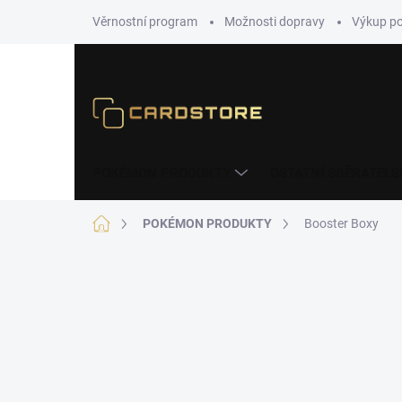
Přejít
Věrnostní program
Možnosti dopravy
Výkup p
na
obsah
POKÉMON PRODUKTY
OSTATNÍ SBĚRATELS
Domů
POKÉMON PRODUKTY
Booster Boxy