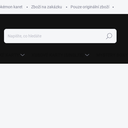
okémon karet
Zboží na zakázku
Pouze originální zboží
Hledat
KÉ KARTY
KUSOVÉ KARTY (SINGLES)
MYSTERY BOXY