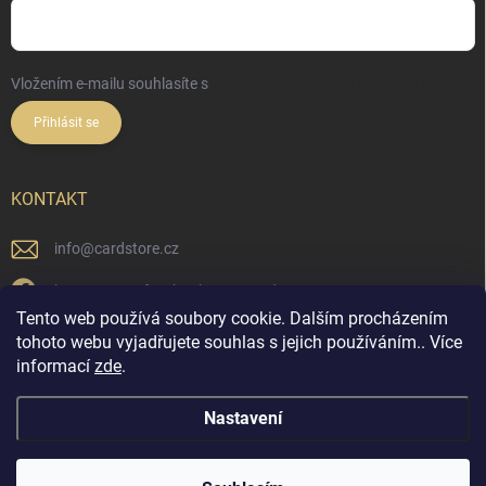
Vložením e-mailu souhlasíte s
podmínkami ochrany osobních údajů
Přihlásit se
KONTAKT
info
@
cardstore.cz
https://www.facebook.com/cardstorecz
Tento web používá soubory cookie. Dalším procházením
cardstore.cz/
tohoto webu vyjadřujete souhlas s jejich používáním.. Více
informací
zde
.
@cardstore.cz/
Nastavení
Copyright 2026
Cardstore.cz
. Všechna práva vyhrazena.