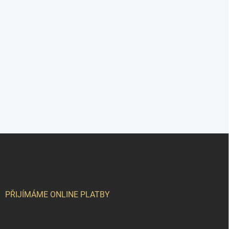
Z
á
p
a
t
í
PŘIJÍMÁME ONLINE PLATBY