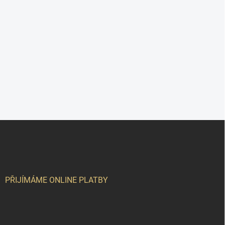
Z
á
p
a
t
í
PŘIJÍMÁME ONLINE PLATBY