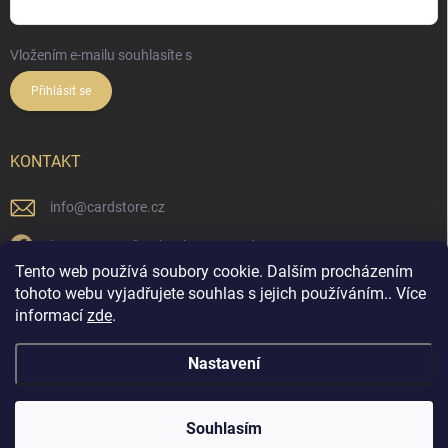
Vložením e-mailu souhlasíte s
podmínkami ochrany osobních údajů
Přihlásit se
KONTAKT
info
@
cardstore.cz
https://www.facebook.com/cardstorecz
Tento web používá soubory cookie. Dalším procházením
cardstore.cz/
tohoto webu vyjadřujete souhlas s jejich používáním.. Více
informací
zde
.
@cardstore.cz/
Nastavení
Copyright 2026
Cardstore.cz
. Všechna práva vyhrazena.
Souhlasím