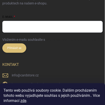
produktech na našem e-shopu.
E-MAIL
Vložením e-mailu souhlasíte s
podmínkami ochrany osobních údajů
Přihlásit se
KONTAKT
info
@
cardstore.cz
https://www.facebook.com/cardstorecz
Tento web používá soubory cookie. Dalším procházením
cardstore.cz/
tohoto webu vyjadřujete souhlas s jejich používáním.. Více
informací
zde
.
@cardstore.cz/