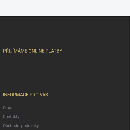
Z
á
p
a
t
í
PŘIJÍMÁME ONLINE PLATBY
INFORMACE PRO VÁS
O nás
Kontakty
Obchodní podmínky