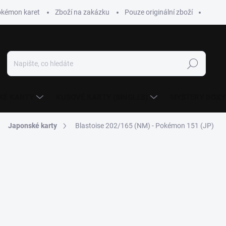
okémon karet
Zboží na zakázku
Pouze originální zboží
Hledat
KÉ KARTY
KUSOVÉ KARTY (SINGLES)
MYSTERY BOXY
Japonské karty
Blastoise 202/165 (NM) - Pokémon 151 (JP)