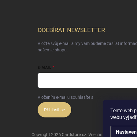
ODEBÍRAT NEWSLETTER
Vložte svůj e-mail a my vám budeme zasílat informa
našem e-shopu.
E-MAIL
Vložením e-mailu souhlasíte s
podmínkami ochrany o
Přihlásit se
Tento web p
webu vyjadřu
Nastaven
Copyright 2026
Cardstore.cz
. Všechna práva vyhrazena