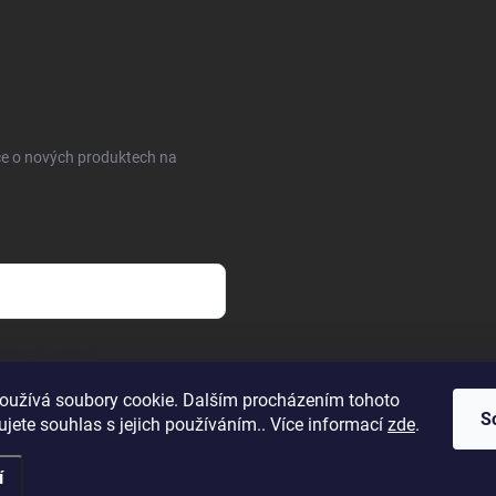
ce o nových produktech na
sobních údajů
oužívá soubory cookie. Dalším procházením tohoto
S
jete souhlas s jejich používáním.. Více informací
zde
.
í
.