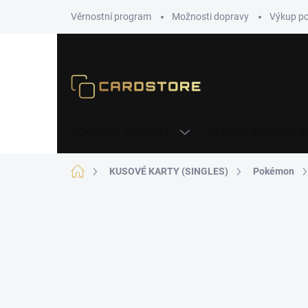
Přejít
Věrnostní program
Možnosti dopravy
Výkup p
na
obsah
POKÉMON PRODUKTY
OSTATNÍ SBĚRATELS
Domů
KUSOVÉ KARTY (SINGLES)
Pokémon