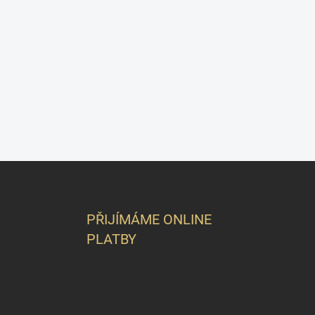
Z
á
p
a
PŘIJÍMÁME ONLINE
t
PLATBY
í