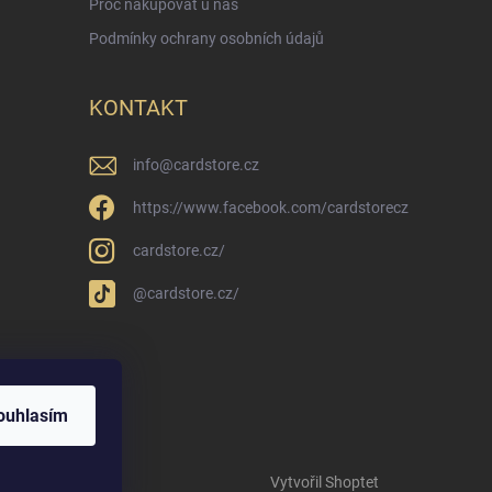
Proč nakupovat u nás
Podmínky ochrany osobních údajů
KONTAKT
info
@
cardstore.cz
https://www.facebook.com/cardstorecz
cardstore.cz/
@cardstore.cz/
ouhlasím
Vytvořil Shoptet