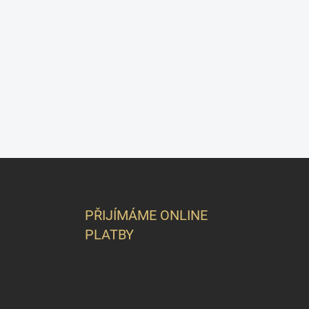
Z
á
p
a
PŘIJÍMÁME ONLINE
t
PLATBY
í