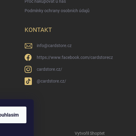
Proč nakupovat u nás
Podmínky ochrany osobních údajů
KONTAKT
info
@
cardstore.cz
https://www.facebook.com/cardstorecz
cardstore.cz/
@cardstore.cz/
ouhlasím
Vytvořil Shoptet