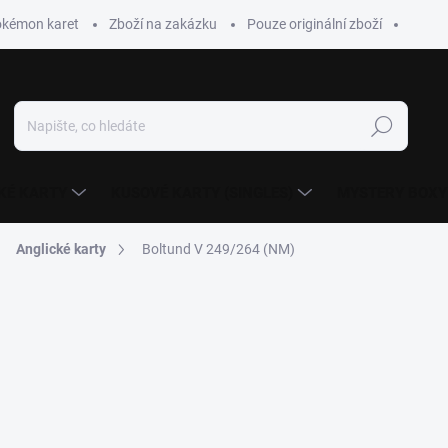
okémon karet
Zboží na zakázku
Pouze originální zboží
Hledat
KÉ KARTY
KUSOVÉ KARTY (SINGLES)
MYSTERY BOXY
Anglické karty
Boltund V 249/264 (NM)