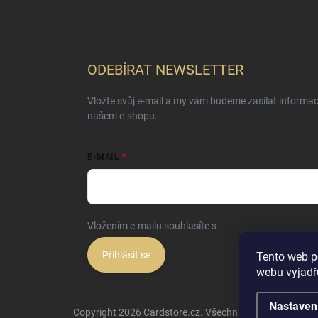
ODEBÍRAT NEWSLETTER
Vložte svůj e-mail a my vám budeme zasílat informa
našem e-shopu.
E-MAIL
Vložením e-mailu souhlasíte s
podmínkami ochrany o
Přihlásit se
Tento web p
webu vyjadřu
Nastaven
Copyright 2026
Cardstore.cz
. Všechna práva vyhrazena