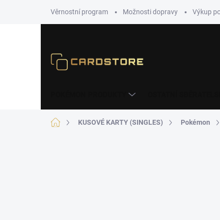
Přejít
Věrnostní program
Možnosti dopravy
Výkup p
na
obsah
POKÉMON PRODUKTY
OSTATNÍ SBĚRATELS
Domů
KUSOVÉ KARTY (SINGLES)
Pokémon