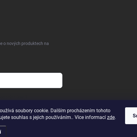
ce o nových produktech na
sobních údajů
oužívá soubory cookie. Dalším procházením tohoto
S
jete souhlas s jejich používáním.. Více informací
zde
.
í
.