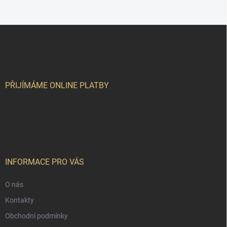
Z
á
p
a
t
í
PŘIJÍMÁME ONLINE PLATBY
INFORMACE PRO VÁS
O nás
Kontakty
Obchodní podmínky