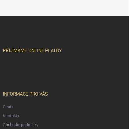
Z
á
p
a
t
í
PŘIJÍMÁME ONLINE PLATBY
INFORMACE PRO VÁS
O nás
Kontakty
Obchodní podmínky