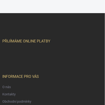
Z
á
p
a
t
í
PŘIJÍMÁME ONLINE PLATBY
INFORMACE PRO VÁS
O nás
Kontakty
Obchodní podmínky