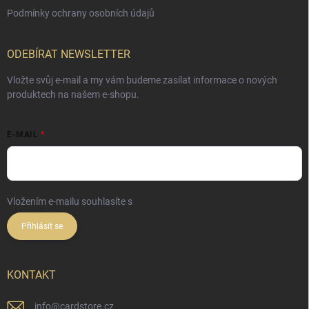
Podmínky ochrany osobních údajů
ODEBÍRAT NEWSLETTER
Vložte svůj e-mail a my vám budeme zasílat informace o nových
produktech na našem e-shopu.
E-MAIL
Vložením e-mailu souhlasíte s
podmínkami ochrany osobních údajů
Přihlásit se
KONTAKT
info
@
cardstore.cz