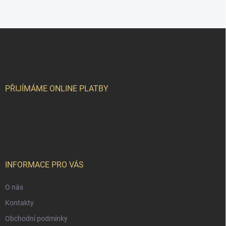
Z
á
p
a
t
í
PŘIJÍMÁME ONLINE PLATBY
INFORMACE PRO VÁS
O nás
Kontakty
Obchodní podmínky