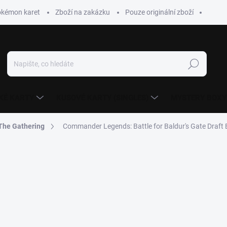
okémon karet
Zboží na zakázku
Pouze originální zboží
Hledat
KÉ KARTY
KUSOVÉ KARTY (SINGLES)
MYSTERY BOXY
The Gathering
Commander Legends: Battle for Baldur's Gate Draft