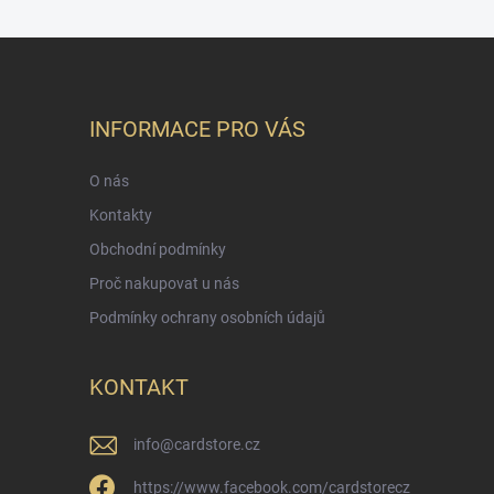
INFORMACE PRO VÁS
O nás
Kontakty
Obchodní podmínky
Proč nakupovat u nás
Podmínky ochrany osobních údajů
KONTAKT
info
@
cardstore.cz
https://www.facebook.com/cardstorecz