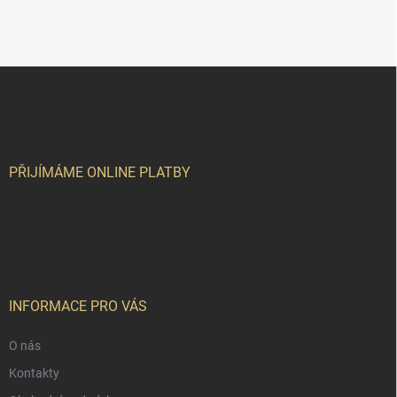
Z
á
p
a
t
í
PŘIJÍMÁME ONLINE PLATBY
INFORMACE PRO VÁS
O nás
Kontakty