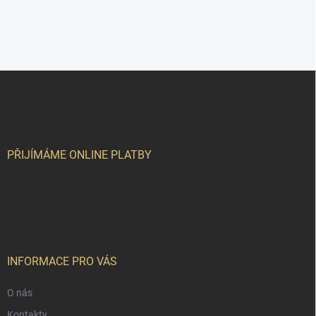
Z
á
p
a
t
í
PŘIJÍMÁME ONLINE PLATBY
INFORMACE PRO VÁS
O nás
Kontakty