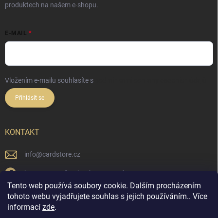
produktech na našem e-shopu.
E-MAIL
Vložením e-mailu souhlasíte s
podmínkami ochrany osobních údajů
Přihlásit se
KONTAKT
info
@
cardstore.cz
https://www.facebook.com/cardstorecz
Tento web používá soubory cookie. Dalším procházením
cardstore.cz/
tohoto webu vyjadřujete souhlas s jejich používáním.. Více
informací
zde
.
@cardstore.cz/