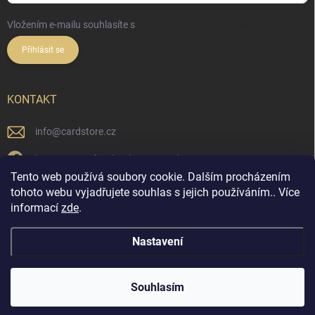
Vložením e-mailu souhlasíte s
podmínkami ochrany osobních údajů
Přihlásit se
KONTAKT
info
@
cardstore.cz
https://www.facebook.com/cardstorecz
Tento web používá soubory cookie. Dalším procházením
cardstore.cz/
tohoto webu vyjadřujete souhlas s jejich používáním.. Více
informací
zde
.
@cardstore.cz/
Nastavení
Copyright 2026
Cardstore.cz
. Všechna práva vyhrazena.
Souhlasím
Vytvořil Shoptet