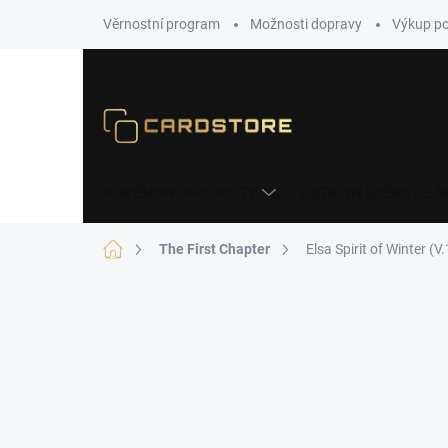
Přejít
Věrnostní program
Možnosti dopravy
Výkup p
na
obsah
POKÉMON PRODUKTY
OSTATNÍ SBĚRATELS
Domů
The First Chapter
Elsa Spirit of Winter (V