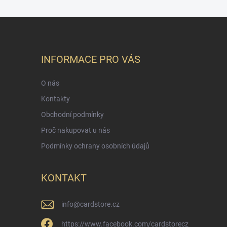
INFORMACE PRO VÁS
O nás
Kontakty
Obchodní podmínky
Proč nakupovat u nás
Podmínky ochrany osobních údajů
KONTAKT
info
@
cardstore.cz
https://www.facebook.com/cardstorecz