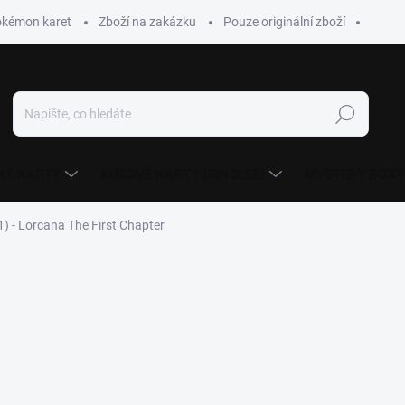
okémon karet
Zboží na zakázku
Pouze originální zboží
Hledat
KÉ KARTY
KUSOVÉ KARTY (SINGLES)
MYSTERY BOXY
.1) - Lorcana The First Chapter