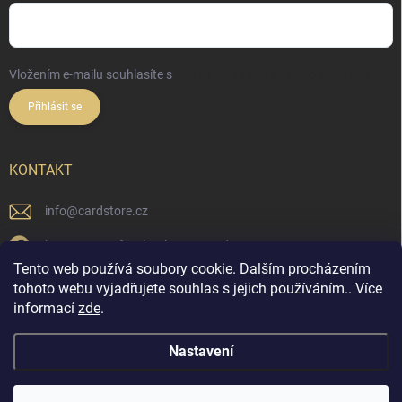
Vložením e-mailu souhlasíte s
podmínkami ochrany osobních údajů
Přihlásit se
KONTAKT
info
@
cardstore.cz
https://www.facebook.com/cardstorecz
Tento web používá soubory cookie. Dalším procházením
cardstore.cz/
tohoto webu vyjadřujete souhlas s jejich používáním.. Více
informací
zde
.
@cardstore.cz/
Nastavení