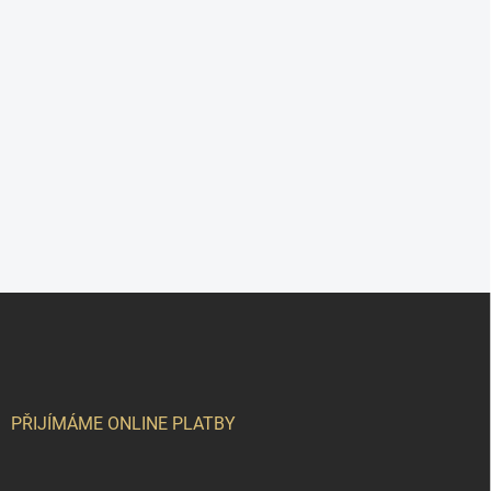
Z
á
p
a
t
í
PŘIJÍMÁME ONLINE PLATBY