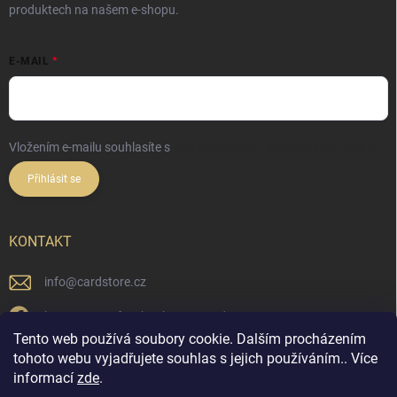
produktech na našem e-shopu.
E-MAIL
Vložením e-mailu souhlasíte s
podmínkami ochrany osobních údajů
Přihlásit se
KONTAKT
info
@
cardstore.cz
https://www.facebook.com/cardstorecz
Tento web používá soubory cookie. Dalším procházením
cardstore.cz/
tohoto webu vyjadřujete souhlas s jejich používáním.. Více
informací
zde
.
@cardstore.cz/