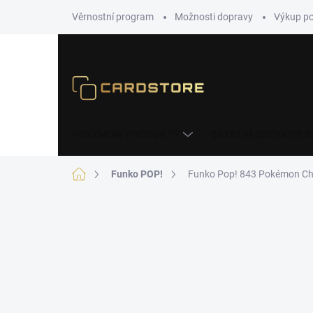
Přejít
Věrnostní program
Možnosti dopravy
Výkup p
na
obsah
POKÉMON PRODUKTY
OSTATNÍ SBĚRATELS
Domů
Funko POP!
Funko Pop! 843 Pokémon Ch