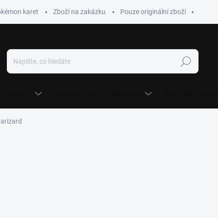
okémon karet
Zboží na zakázku
Pouze originální zboží
Hledat
KÉ KARTY
KUSOVÉ KARTY (SINGLES)
MYSTERY BOXY
arizard