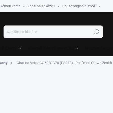
okémon karet
Zboží na zakázku
Pouze originální zboží
Hledat
KÉ KARTY
KUSOVÉ KARTY (SINGLES)
MYSTERY BOXY
Karty
Giratina Vstar GG69/GG70 (PSA10) - Pokémon Crown Zenith