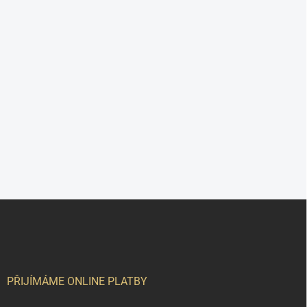
Z
á
p
a
t
í
PŘIJÍMÁME ONLINE PLATBY