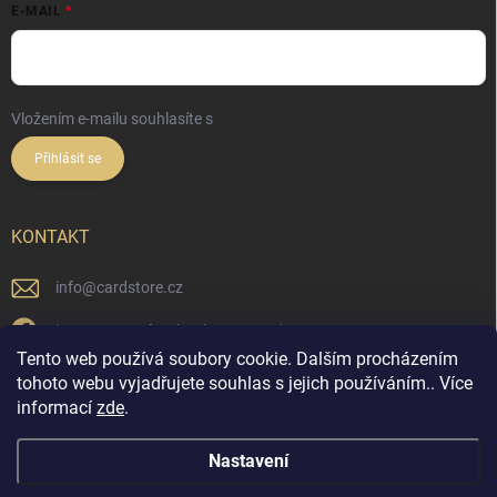
E-MAIL
Vložením e-mailu souhlasíte s
podmínkami ochrany osobních údajů
Přihlásit se
KONTAKT
info
@
cardstore.cz
https://www.facebook.com/cardstorecz
Tento web používá soubory cookie. Dalším procházením
cardstore.cz/
tohoto webu vyjadřujete souhlas s jejich používáním.. Více
informací
zde
.
@cardstore.cz/
Nastavení