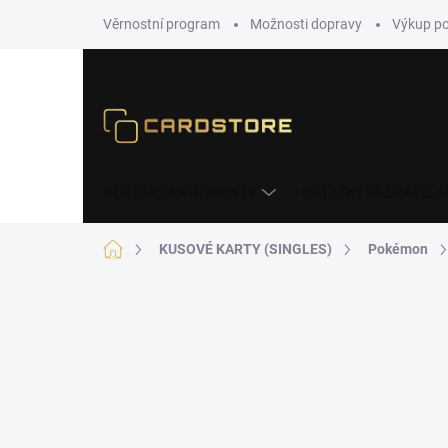
Přejít
Věrnostní program
Možnosti dopravy
Výkup p
na
obsah
POKÉMON PRODUKTY
OSTATNÍ SBĚRATELS
Domů
KUSOVÉ KARTY (SINGLES)
Pokémon