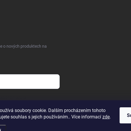
ce o nových produktech na
sobních údajů
oužívá soubory cookie. Dalším procházením tohoto
S
jete souhlas s jejich používáním.. Více informací
zde
.
í