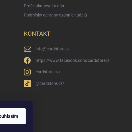
Proč nakupovat u nás
Podmínky ochrany osobních údajů
KONTAKT
info
@
cardstore.cz
https://www.facebook.com/cardstorecz
cardstore.cz/
@cardstore.cz/
ouhlasím