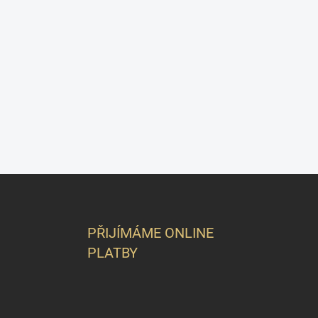
Z
á
p
a
PŘIJÍMÁME ONLINE
t
PLATBY
í