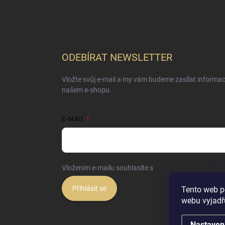
ODEBÍRAT NEWSLETTER
Vložte svůj e-mail a my vám budeme zasílat informa
našem e-shopu.
E-MAIL
Vložením e-mailu souhlasíte s
podmínkami ochrany o
Přihlásit se
Tento web p
webu vyjadřu
Nastaven