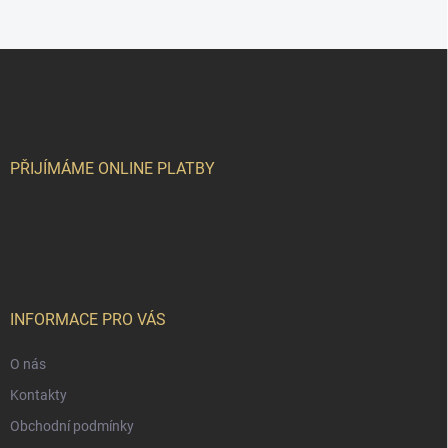
Z
á
p
a
t
í
PŘIJÍMÁME ONLINE PLATBY
INFORMACE PRO VÁS
O nás
Kontakty
Obchodní podmínky