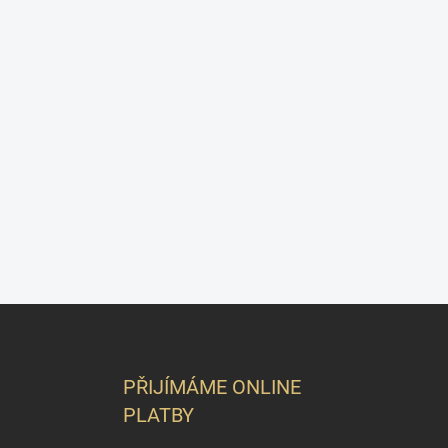
Z
á
p
a
PŘIJÍMÁME ONLINE
t
PLATBY
í