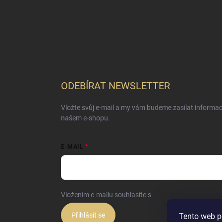
ODEBÍRAT NEWSLETTER
Vložte svůj e-mail a my vám budeme zasílat informa
našem e-shopu.
E-MAIL
Vložením e-mailu souhlasíte s
podmínkami ochrany o
Přihlásit se
Tento web p