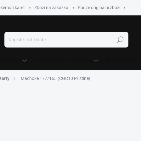
okémon karet
Zboží na zakázku
Pouze originální zboží
Hledat
KÉ KARTY
KUSOVÉ KARTY (SINGLES)
MYSTERY BOXY
Karty
Machoke 177/165 (CGC10 Pristine)