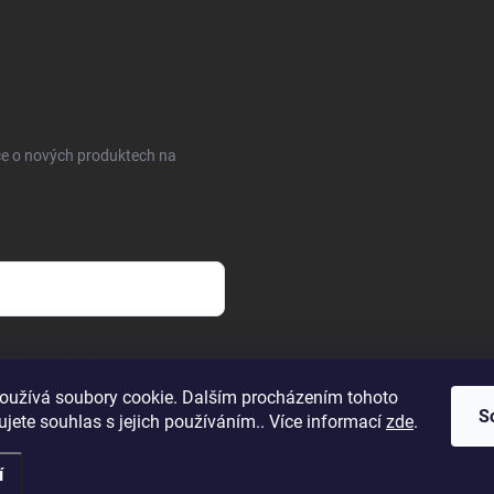
ce o nových produktech na
sobních údajů
oužívá soubory cookie. Dalším procházením tohoto
S
jete souhlas s jejich používáním.. Více informací
zde
.
í
.