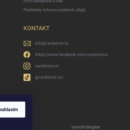
Proč nakupovat u nás
Podmínky ochrany osobních údajů
KONTAKT
info
@
cardstore.cz
https://www.facebook.com/cardstorecz
cardstore.cz/
@cardstore.cz/
ouhlasím
Vytvořil Shoptet