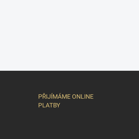
Z
á
p
a
PŘIJÍMÁME ONLINE
t
PLATBY
í