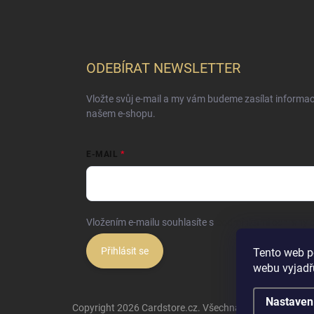
ODEBÍRAT NEWSLETTER
Vložte svůj e-mail a my vám budeme zasílat informa
našem e-shopu.
E-MAIL
Vložením e-mailu souhlasíte s
podmínkami ochrany o
Přihlásit se
Tento web p
webu vyjadřu
Nastaven
Copyright 2026
Cardstore.cz
. Všechna práva vyhrazena