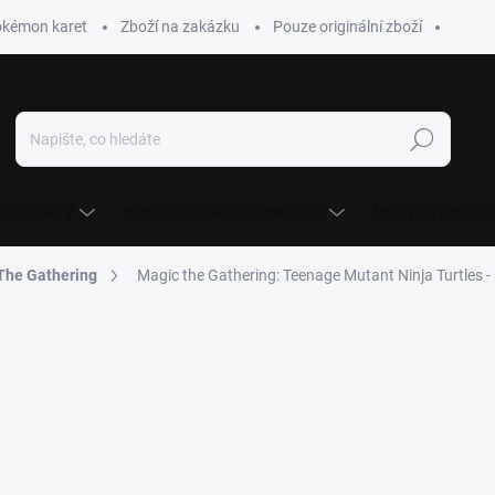
okémon karet
Zboží na zakázku
Pouze originální zboží
Hledat
KÉ KARTY
KUSOVÉ KARTY (SINGLES)
MYSTERY BOXY
The Gathering
Magic the Gathering: Teenage Mutant Ninja Turtles -