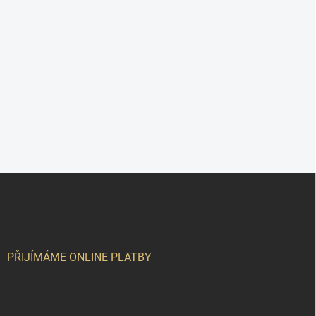
Z
á
p
a
t
í
PŘIJÍMÁME ONLINE PLATBY