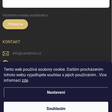
Vložením e-mailu souhlasíte s
podmínkami ochrany osobních údajů
Přihlásit se
KONTAKT
info
@
cardstore.cz
https://www.facebook.com/cardstorecz
Tento web používá soubory cookie. Dalším procházením
cardstore.cz/
tohoto webu vyjadřujete souhlas s jejich používáním.. Více
informací
zde
.
@cardstore.cz/
Nastavení
Copyright 2026
Cardstore.cz
. Všechna práva vyhrazena.
Souhlasím