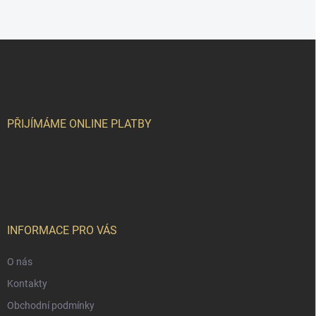
Z
á
p
a
t
í
PŘIJÍMÁME ONLINE PLATBY
INFORMACE PRO VÁS
O nás
Kontakty
Obchodní podmínky