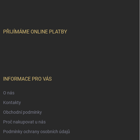
á
p
a
t
í
PŘIJÍMÁME ONLINE PLATBY
INFORMACE PRO VÁS
O nás
Kontakty
Obchodní podmínky
Proč nakupovat u nás
Podmínky ochrany osobních údajů