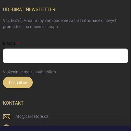
ODEBÍRAT NEWSLETTER
Vložte svůj e-mail a my vám budeme zasílat informace o nových
produktech na našem e-shopu.
E-MAIL
Vložením e-mailu souhlasíte s
podmínkami ochrany osobních údajů
Přihlásit se
KONTAKT
info
@
cardstore.cz
https://www.facebook.com/cardstorecz