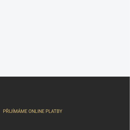
Z
á
p
a
t
í
PŘIJÍMÁME ONLINE PLATBY