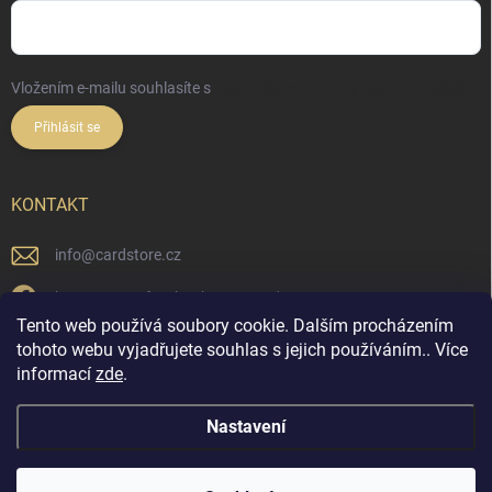
Vložením e-mailu souhlasíte s
podmínkami ochrany osobních údajů
Přihlásit se
KONTAKT
info
@
cardstore.cz
https://www.facebook.com/cardstorecz
Tento web používá soubory cookie. Dalším procházením
cardstore.cz/
tohoto webu vyjadřujete souhlas s jejich používáním.. Více
informací
zde
.
@cardstore.cz/
Nastavení
Copyright 2026
Cardstore.cz
. Všechna práva vyhrazena.