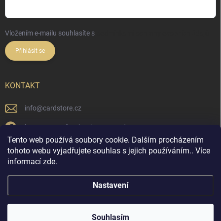
Vložením e-mailu souhlasíte s
podmínkami ochrany osobních údajů
Přihlásit se
KONTAKT
info
@
cardstore.cz
https://www.facebook.com/cardstorecz
Tento web používá soubory cookie. Dalším procházením
cardstore.cz/
tohoto webu vyjadřujete souhlas s jejich používáním.. Více
informací
zde
.
@cardstore.cz/
Nastavení
Copyright 2026
Cardstore.cz
. Všechna práva vyhrazena.
Souhlasím