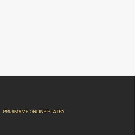
Z
á
p
a
t
í
PŘIJÍMÁME ONLINE PLATBY