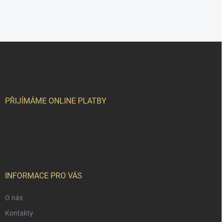
Z
á
p
a
t
í
PŘIJÍMÁME ONLINE PLATBY
INFORMACE PRO VÁS
O nás
Kontakty