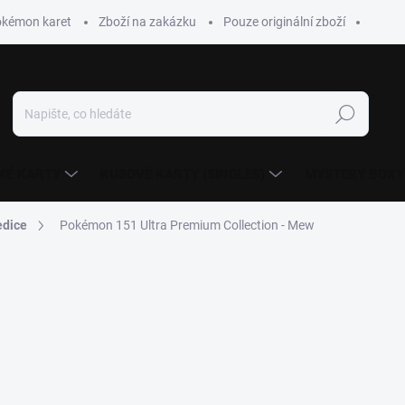
okémon karet
Zboží na zakázku
Pouze originální zboží
Hledat
KÉ KARTY
KUSOVÉ KARTY (SINGLES)
MYSTERY BOXY
edice
Pokémon 151 Ultra Premium Collection - Mew