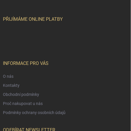
p
a
t
í
PŘIJÍMÁME ONLINE PLATBY
INFORMACE PRO VÁS
O nás
Kontakty
Obchodní podmínky
Proč nakupovat u nás
Podmínky ochrany osobních údajů
ODEBÍRAT NEWSLETTER