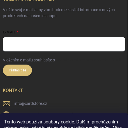
Vložte svůj e-mail a my vám budeme zasílat informace o nových
produktech na našem e-shopu.
E-MAIL
Vložením e-mailu souhlasíte s
podmínkami ochrany osobních údajů
Přihlásit se
KONTAKT
info
@
cardstore.cz
https://www.facebook.com/cardstorecz
Tento web používá soubory cookie. Dalším procházením
cardstore.cz/