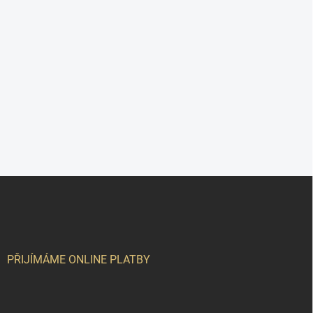
Z
á
p
a
t
í
PŘIJÍMÁME ONLINE PLATBY