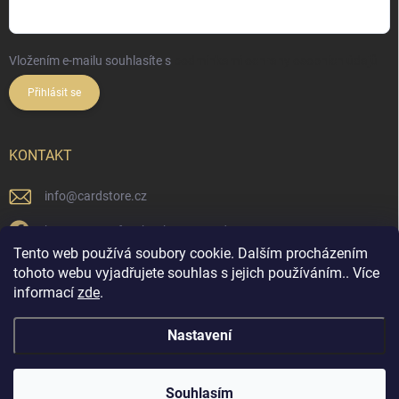
Vložením e-mailu souhlasíte s
podmínkami ochrany osobních údajů
Přihlásit se
KONTAKT
info
@
cardstore.cz
https://www.facebook.com/cardstorecz
Tento web používá soubory cookie. Dalším procházením
cardstore.cz/
tohoto webu vyjadřujete souhlas s jejich používáním.. Více
informací
zde
.
@cardstore.cz/
Nastavení
Copyright 2026
Cardstore.cz
. Všechna práva vyhrazena.
Souhlasím