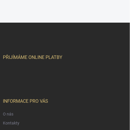
Z
á
p
a
t
í
PŘIJÍMÁME ONLINE PLATBY
INFORMACE PRO VÁS
O nás
Kontakty