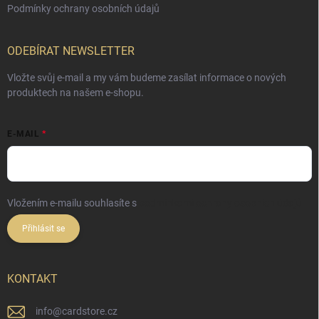
Podmínky ochrany osobních údajů
ODEBÍRAT NEWSLETTER
Vložte svůj e-mail a my vám budeme zasílat informace o nových
produktech na našem e-shopu.
E-MAIL
Vložením e-mailu souhlasíte s
podmínkami ochrany osobních údajů
Přihlásit se
KONTAKT
info
@
cardstore.cz