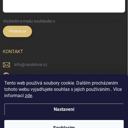
Vložením e-mailu souhlasíte s
podmínkami ochrany osobních údajů
Přihlásit se
KONTAKT
info
@
cardstore.cz
https://www.facebook.com/cardstorecz
Tento web používá soubory cookie. Dalším procházením
cardstore.cz/
tohoto webu vyjadřujete souhlas s jejich používáním.. Více
informací
zde
.
@cardstore.cz/
Nastavení
Copyright 2026
Cardstore.cz
. Všechna práva vyhrazena.
Souhlasím