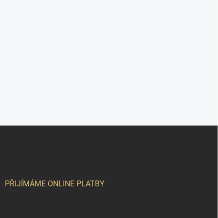
Z
á
p
a
t
í
PŘIJÍMÁME ONLINE PLATBY