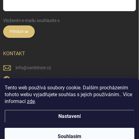
Vložením e-mailu souhlasíte s
podmínkami ochrany osobních údajů
Přihlásit se
KONTAKT
info
@
cardstore.cz
https://www.facebook.com/cardstorecz
Tento web používá soubory cookie. Dalším procházením
cardstore.cz/
tohoto webu vyjadřujete souhlas s jejich používáním.. Více
informací
zde
.
@cardstore.cz/
Nastavení
Copyright 2026
Cardstore.cz
. Všechna práva vyhrazena.
Souhlasím