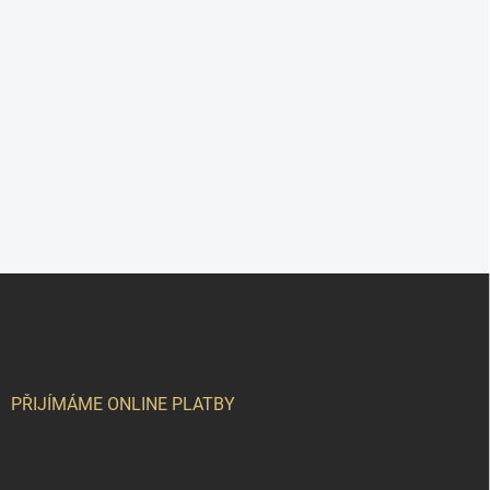
Z
á
p
a
t
í
PŘIJÍMÁME ONLINE PLATBY