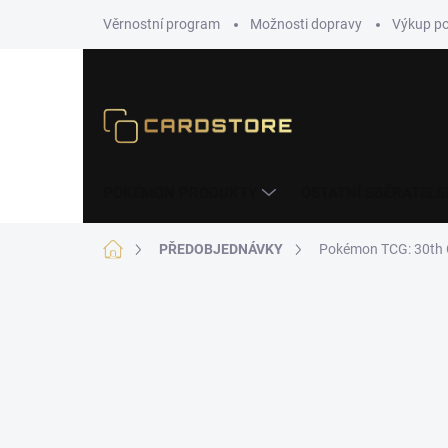
Přejít
Věrnostní program
Možnosti dopravy
Výkup p
na
obsah
POKÉMON PRODUKTY
OSTATNÍ SBĚRATELS
Domů
PŘEDOBJEDNÁVKY
Pokémon TCG: 30th Ce