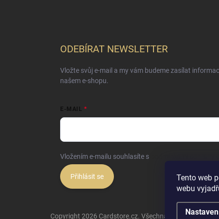
ODEBÍRAT NEWSLETTER
Vložte svůj e-mail a my vám budeme zasílat informa
našem e-shopu.
E-MAIL
Vložením e-mailu souhlasíte s
podmínkami ochrany o
Přihlásit se
Tento web p
webu vyjadřu
Nastaven
Copyright 2026
Cardstore.cz
. Všechna práva vyhrazena