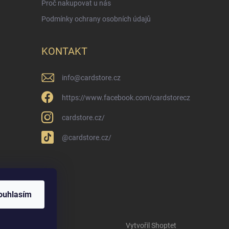
Proč nakupovat u nás
Podmínky ochrany osobních údajů
KONTAKT
info
@
cardstore.cz
https://www.facebook.com/cardstorecz
cardstore.cz/
@cardstore.cz/
ouhlasím
Vytvořil Shoptet