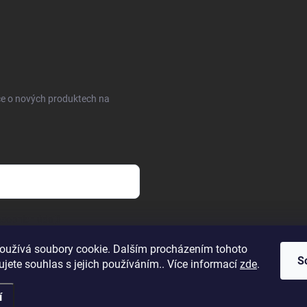
ce o nových produktech na
sobních údajů
oužívá soubory cookie. Dalším procházením tohoto
S
jete souhlas s jejich používáním.. Více informací
zde
.
í
.