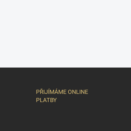
Z
á
p
a
PŘIJÍMÁME ONLINE
t
PLATBY
í