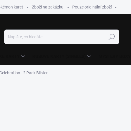
okémon karet
Zboží na zakázku
Pouze originální zboží
Hledat
KÉ KARTY
KUSOVÉ KARTY (SINGLES)
MYSTERY BOXY
lebration - 2 Pack Blister