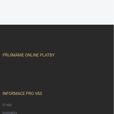
Z
á
p
a
t
í
PŘIJÍMÁME ONLINE PLATBY
INFORMACE PRO VÁS
O nás
Kontakty