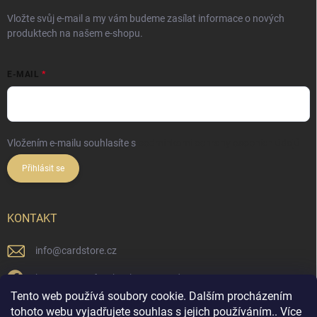
Vložte svůj e-mail a my vám budeme zasílat informace o nových
produktech na našem e-shopu.
E-MAIL
Vložením e-mailu souhlasíte s
podmínkami ochrany osobních údajů
Přihlásit se
KONTAKT
info
@
cardstore.cz
https://www.facebook.com/cardstorecz
Tento web používá soubory cookie. Dalším procházením
cardstore.cz/
tohoto webu vyjadřujete souhlas s jejich používáním.. Více