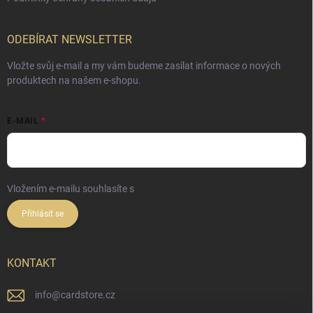
ODEBÍRAT NEWSLETTER
Vložte svůj e-mail a my vám budeme zasílat informace o nových
produktech na našem e-shopu.
E-MAIL
Vložením e-mailu souhlasíte s
podmínkami ochrany osobních údajů
Přihlásit se
KONTAKT
info
@
cardstore.cz