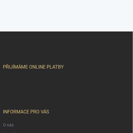
Z
á
p
a
t
í
PŘIJÍMÁME ONLINE PLATBY
INFORMACE PRO VÁS
O nás