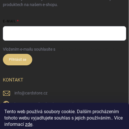
produktech na našem e-shopu.
E-MAIL
Vložením e-mailu souhlasíte s
podmínkami ochrany osobních údajů
Přihlásit se
KONTAKT
info
@
cardstore.cz
https://www.facebook.com/cardstorecz
Tento web používá soubory cookie. Dalším procházením
cardstore.cz/
tohoto webu vyjadřujete souhlas s jejich používáním.. Více
informací
zde
.
@cardstore.cz/