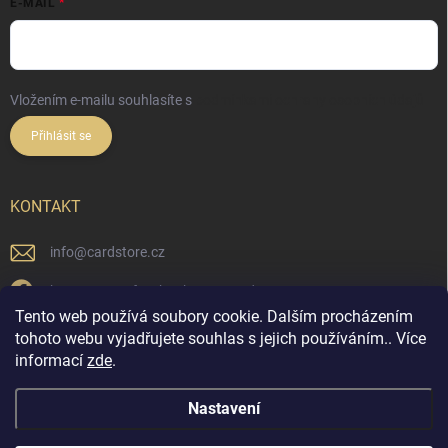
E-MAIL
Vložením e-mailu souhlasíte s
podmínkami ochrany osobních údajů
Přihlásit se
KONTAKT
info
@
cardstore.cz
https://www.facebook.com/cardstorecz
Tento web používá soubory cookie. Dalším procházením
cardstore.cz/
tohoto webu vyjadřujete souhlas s jejich používáním.. Více
informací
zde
.
@cardstore.cz/
Nastavení