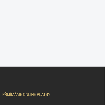
Z
á
p
a
t
í
PŘIJÍMÁME ONLINE PLATBY