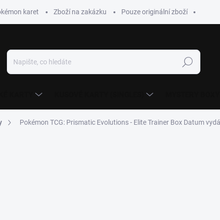
okémon karet
Zboží na zakázku
Pouze originální zboží
Hledat
KÉ KARTY
KUSOVÉ KARTY (SINGLES)
MYSTERY BOXY
y
Pokémon TCG: Prismatic Evolutions - Elite Trainer Box
Datum vydán